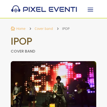
Home
Cover band
IPOP

5
5
IPOP
COVER BAND