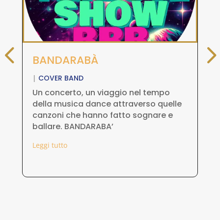
BANDARABÀ
G
|
COVER BAND
|
C
Un concerto, un viaggio nel tempo
Di
della musica dance attraverso quelle
sc
canzoni che hanno fatto sognare e
con
ballare. BANDARABA’
dis
Leggi tutto
Leg