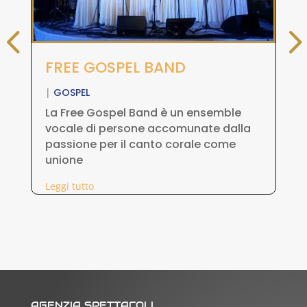
FREE GOSPEL BAND
N
|
GOSPEL
|
G
La Free Gospel Band è un ensemble
Il
vocale di persone accomunate dalla
Bl
passione per il canto corale come
è 
unione
Leg
Leggi tutto
AGENZIA SPETTACOLI